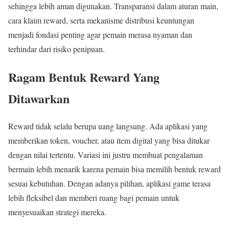
sehingga lebih aman digunakan. Transparansi dalam aturan main,
cara klaim reward, serta mekanisme distribusi keuntungan
menjadi fondasi penting agar pemain merasa nyaman dan
terhindar dari risiko penipuan.
Ragam Bentuk Reward Yang
Ditawarkan
Reward tidak selalu berupa uang langsung. Ada aplikasi yang
memberikan token, voucher, atau item digital yang bisa ditukar
dengan nilai tertentu. Variasi ini justru membuat pengalaman
bermain lebih menarik karena pemain bisa memilih bentuk reward
sesuai kebutuhan. Dengan adanya pilihan, aplikasi game terasa
lebih fleksibel dan memberi ruang bagi pemain untuk
menyesuaikan strategi mereka.