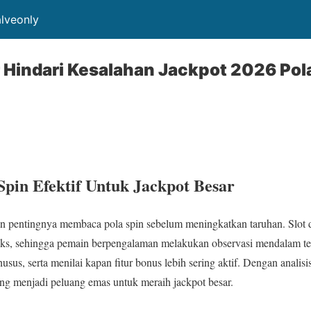
lveonly
r Hindari Kesalahan Jackpot 2026 Pola
pin Efektif Untuk Jackpot Besar
an pentingnya membaca pola spin sebelum meningkatkan taruhan. Slot 
eks, sehingga pemain berpengalaman melakukan observasi mendalam ter
usus, serta menilai kapan fitur bonus lebih sering aktif. Dengan anali
ng menjadi peluang emas untuk meraih jackpot besar.