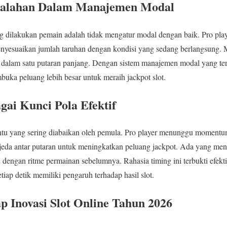
salahan Dalam Manajemen Modal
 dilakukan pemain adalah tidak mengatur modal dengan baik. Pro pla
enyesuaikan jumlah taruhan dengan kondisi yang sedang berlangsung. 
dalam satu putaran panjang. Dengan sistem manajemen modal yang teru
uka peluang lebih besar untuk meraih jackpot slot.
gai Kunci Pola Efektif
ntu yang sering diabaikan oleh pemula. Pro player menunggu momentu
jeda antar putaran untuk meningkatkan peluang jackpot. Ada yang men
dengan ritme permainan sebelumnya. Rahasia timing ini terbukti efek
iap detik memiliki pengaruh terhadap hasil slot.
p Inovasi Slot Online Tahun 2026