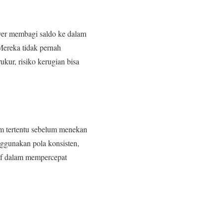
yer membagi saldo ke dalam
Mereka tidak pernah
kur, risiko kerugian bisa
m tertentu sebelum menekan
ggunakan pola konsisten,
tif dalam mempercepat