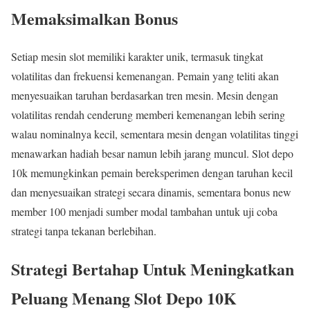
Memaksimalkan Bonus
Setiap mesin slot memiliki karakter unik, termasuk tingkat
volatilitas dan frekuensi kemenangan. Pemain yang teliti akan
menyesuaikan taruhan berdasarkan tren mesin. Mesin dengan
volatilitas rendah cenderung memberi kemenangan lebih sering
walau nominalnya kecil, sementara mesin dengan volatilitas tinggi
menawarkan hadiah besar namun lebih jarang muncul. Slot depo
10k memungkinkan pemain bereksperimen dengan taruhan kecil
dan menyesuaikan strategi secara dinamis, sementara bonus new
member 100 menjadi sumber modal tambahan untuk uji coba
strategi tanpa tekanan berlebihan.
Strategi Bertahap Untuk Meningkatkan
Peluang Menang Slot Depo 10K