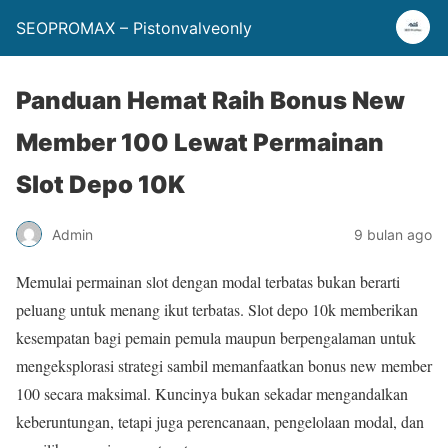
SEOPROMAX – Pistonvalveonly
Panduan Hemat Raih Bonus New
Member 100 Lewat Permainan
Slot Depo 10K
Admin
9 bulan ago
Memulai permainan slot dengan modal terbatas bukan berarti
peluang untuk menang ikut terbatas. Slot depo 10k memberikan
kesempatan bagi pemain pemula maupun berpengalaman untuk
mengeksplorasi strategi sambil memanfaatkan bonus new member
100 secara maksimal. Kuncinya bukan sekadar mengandalkan
keberuntungan, tetapi juga perencanaan, pengelolaan modal, dan