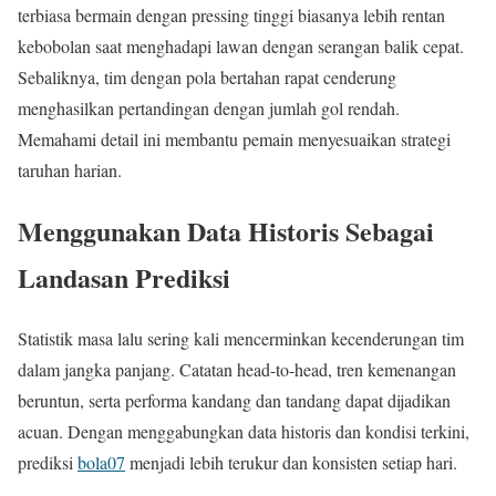
terbiasa bermain dengan pressing tinggi biasanya lebih rentan
kebobolan saat menghadapi lawan dengan serangan balik cepat.
Sebaliknya, tim dengan pola bertahan rapat cenderung
menghasilkan pertandingan dengan jumlah gol rendah.
Memahami detail ini membantu pemain menyesuaikan strategi
taruhan harian.
Menggunakan Data Historis Sebagai
Landasan Prediksi
Statistik masa lalu sering kali mencerminkan kecenderungan tim
dalam jangka panjang. Catatan head-to-head, tren kemenangan
beruntun, serta performa kandang dan tandang dapat dijadikan
acuan. Dengan menggabungkan data historis dan kondisi terkini,
prediksi
bola07
menjadi lebih terukur dan konsisten setiap hari.