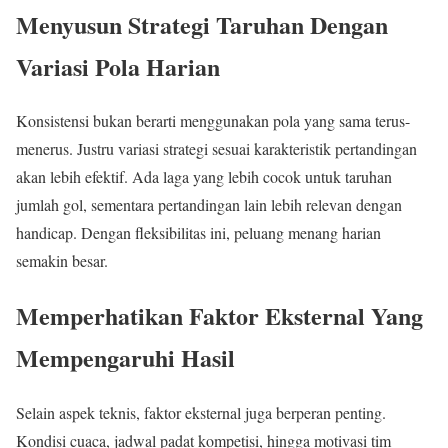
Menyusun Strategi Taruhan Dengan
Variasi Pola Harian
Konsistensi bukan berarti menggunakan pola yang sama terus-
menerus. Justru variasi strategi sesuai karakteristik pertandingan
akan lebih efektif. Ada laga yang lebih cocok untuk taruhan
jumlah gol, sementara pertandingan lain lebih relevan dengan
handicap. Dengan fleksibilitas ini, peluang menang harian
semakin besar.
Memperhatikan Faktor Eksternal Yang
Mempengaruhi Hasil
Selain aspek teknis, faktor eksternal juga berperan penting.
Kondisi cuaca, jadwal padat kompetisi, hingga motivasi tim