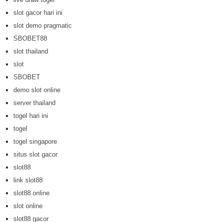
slot gacor hari ini
slot demo pragmatic
SBOBET88
slot thailand
slot
SBOBET
demo slot online
server thailand
togel hari ini
togel
togel singapore
situs slot gacor
slot88
link slot88
slot88 online
slot online
slot88 gacor