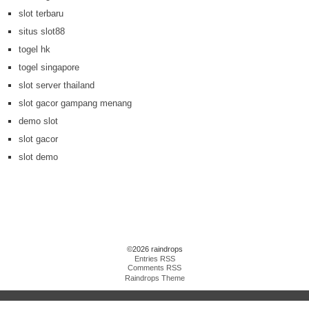
slot terbaru
situs slot88
togel hk
togel singapore
slot server thailand
slot gacor gampang menang
demo slot
slot gacor
slot demo
©2026 raindrops
Entries RSS
Comments RSS
Raindrops Theme
Go to mobile version